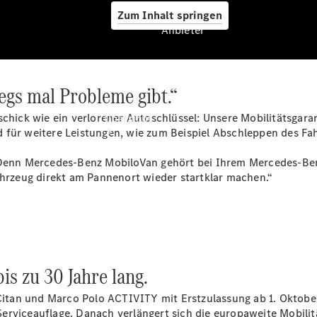
Zum Inhalt springen
Anbieter
wegs mal Probleme gibt.“
Anbieter
schick wie ein verlorener Autoschlüssel: Unsere Mobilitätsgar
Übersicht
für weitere Leistungen, wie zum Beispiel Abschleppen des Fah
. Denn Mercedes-Benz MobiloVan gehört bei Ihrem Mercedes-Ben
Fahrzeug direkt am Pannenort wieder startklar machen.“
Startseite
Ansprechpartner
finden
is zu 30 Jahre lang.
Probefahrt
vereinbaren
 Citan und Marco Polo ACTIVITY mit Erstzulassung ab 1. Oktobe
Beratung
erviceauflage. Danach verlängert sich die europaweite Mobilit