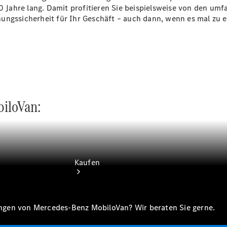
vereinbaren
 30 Jahre lang. Damit profitieren Sie beispielsweise von den 
Servicetermin
nungssicherheit für Ihr Geschäft – auch dann, wenn es mal zu
vereinbaren
Tel: +49
2261 81758
0
iloVan:
Kaufen
tungen von Mercedes-Benz MobiloVan? Wir beraten Sie gerne.