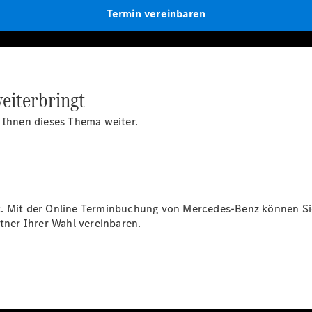
Termin vereinbaren
Übersicht
Gebrauchtwagensuche
Junge
Sterne
Digitale
eiterbringt
Extras
Wartungsservice
t Ihnen dieses Thema weiter.
-
Bedarfsgerechte
Wartung für
Ihren Mercedes-
Benz
Transporter.
st. Mit der Online Terminbuchung von Mercedes-Benz können S
ner Ihrer Wahl vereinbaren.