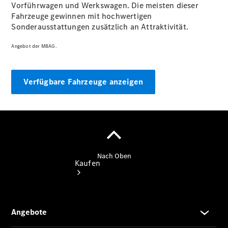
vereinbaren
Vorführwagen und Werkswagen. Die meisten dieser
Servicetermin
Fahrzeuge gewinnen mit hochwertigen
vereinbaren
Sonderausstattungen zusätzlich an Attraktivität.
Tel: +49
2261 81758
Angebot der MBAG.
0
Verfügbare Fahrzeuge anzeigen
Kaufen