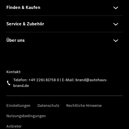
Übersicht
Gebrauchtwagensuche
Junge
Sterne
Digitale
Extras
Wartungsservice
-
Bedarfsgerechte
Wartung für
Ihren Mercedes-
Benz
Transporter.