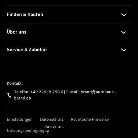
Junge
Sterne
Junge
Sterne -
elektrisch
Gebrauchtwagensuche
Hauptuntersuchung
- Rundum
entspannt zur
Plakette
Services