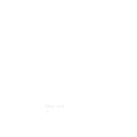
Reisemobile
Gebrauchtwagensuche
Finanzdienste
Digitale
Extras
Unsere
Gebrauchten
Über uns