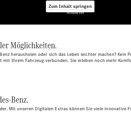
Zum Inhalt springen
Anbieter
Anbieter
ller Möglichkeiten.
Übersicht
Benz herausholen oder sich das Leben leichter machen? Kein P
t mit Ihrem Fahrzeug verbunden. Sie erleben noch mehr Komfor
Startseite
des‑Benz.
Ansprechpartner
finden
r. Mit unseren Digitalen Extras können Sie viele innovative 
Beratung
vereinbaren
Servicetermin