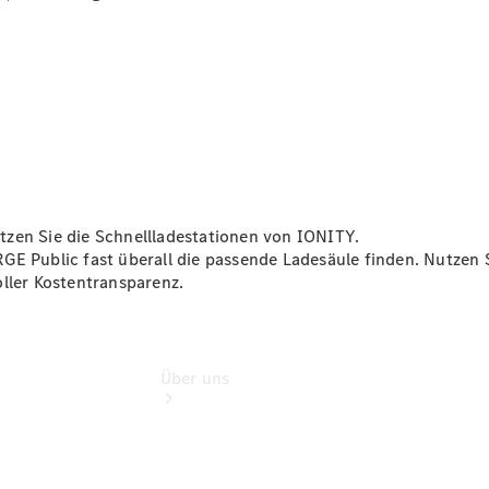
Reisemobile
Gebrauchtwagensuche
Finanzdienste
Digitale
Extras
Unsere
Gebrauchten
tzen Sie die Schnellladestationen von IONITY.
GE Public fast überall die passende Ladesäule finden. Nutzen 
oller
Kostentransparenz.
Über uns