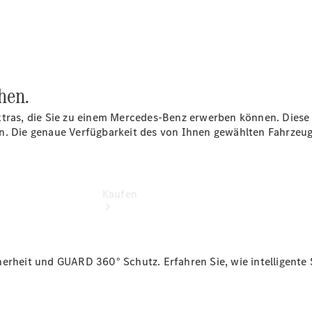
vereinbaren
Tel: +49
2261 81758
0
hen.
xtras, die Sie zu einem Mercedes-Benz erwerben können. Diese
en. Die genaue Verfügbarkeit des von Ihnen gewählten Fahrze
Kaufen
herheit und GUARD 360° Schutz. Erfahren Sie, wie intelligente
Übersicht