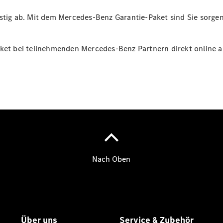
istig ab. Mit dem Mercedes-Benz Garantie-Paket sind Sie sorge
Übersicht
Kontakt
aket bei teilnehmenden Mercedes-Benz Partnern direkt online a
Ansprechpartner
Kontaktformular
Unternehmens
News
Events
Elektromobilität
Unternehmensinformationen
Karriere im
Autohaus
Willi Brand