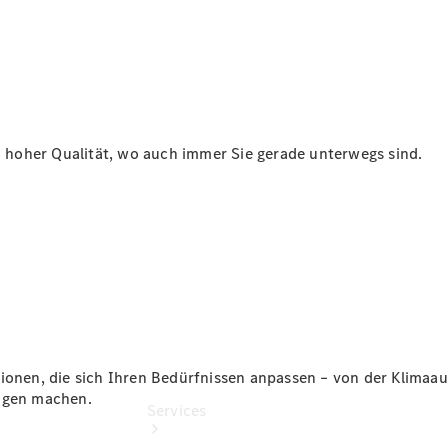
Junge
Sterne
Junge
Sterne -
elektrisch
Gebrauchtwagensuche
Hauptuntersuchung
in hoher Qualität, wo auch immer Sie gerade unterwegs sind.
- Rundum
entspannt zur
Plakette
ionen, die sich Ihren Bedürfnissen anpassen – von der Klimaau
nügen machen.
Services