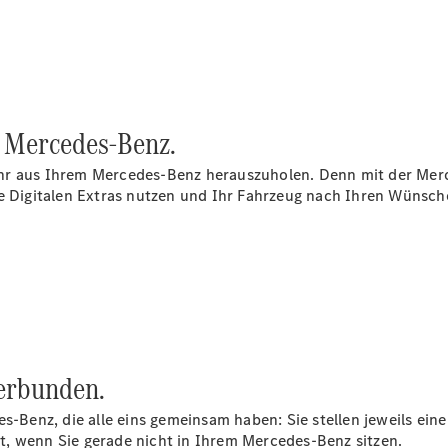
Übersicht
on Mercedes‑Benz.
Serviceangebote
Reifen &
hr aus Ihrem Mercedes-Benz herauszuholen. Denn mit der Mer
Kompletträder
Digitalen Extras nutzen und Ihr Fahrzeug nach Ihren Wünsche
Teile &
Zubehör
Pannen- &
Schadenhilfe
Reparatur &
Werkstatt
Rückrufe &
Umrüstungen
Warnung: Betrug
erbunden.
beim
Gebrauchtwagenkauf
es-Benz, die alle eins gemeinsam haben: Sie stellen jeweils ei
Service für
bst, wenn Sie gerade nicht in Ihrem Mercedes-Benz sitzen.